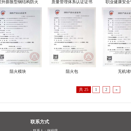
室外膨胀型钢结构防火
质量管理体系认证证书
职业健康安全
阻火模块
阻火包
无机堵
共
25
1
2
»
联系方式
·
联系人：张经理