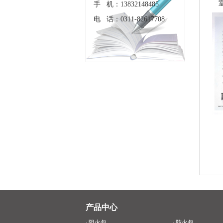
手 机：13832148485
电 话：0311-82617708
产品中心
·
阻火包
·
防火包