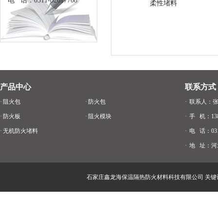
电 话：0311-82617708
柔性堵料
产品中心
联系方式
·
阻火包
·
防火包
·
联系人：
·
防火板
·
阻火模块
·
手 机：138
·
无机防火堵料
·
电 话：0311
·
地 址：
石家庄鑫龙海保温隔热防火材料科技有限公司
关键